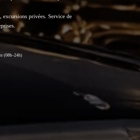
 excursions privées. Service de
eprises.
in (08h–24h)