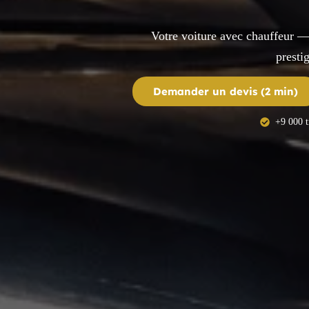
Votre voiture avec chauffeur —
prestig
Demander un devis (2 min)
+9 000 t