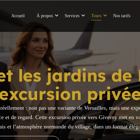
Accueil
À propos
Services
Tours
Nos tarifs
et les jardins de
excursion privé
réellement : non pas une variante de Versailles, mais une expé
nce et de regard. Cette excursion privée vers Giverny met en 
ais et l’atmosphère normande du village, dans un format éléga